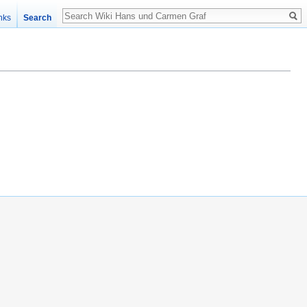
nks
Search